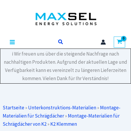
Zum
RibRoofEvolution
Inhalt
Menge
springen
Suchen
ℹ️ Wir freuen uns über die steigende Nachfrage nach
nachhaltigen Produkten. Aufgrund der aktuellen Lage und
Verfügbarkeit kann es vereinzelt zu längeren Lieferzeiten
kommen. Vielen Dank für Ihr Verständnis!
Startseite
»
Unterkonstruktions-Materialien
»
Montage-
Materialien für Schrägdächer
»
Montage-Materialien für
Schrägdächer von K2
»
K2 Klemmen