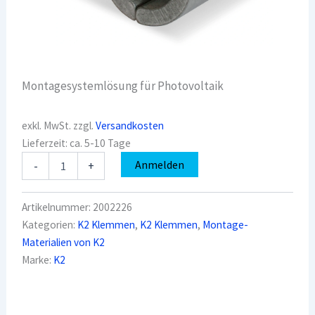
Montagesystemlösung für Photovoltaik
exkl. MwSt.
zzgl.
Versandkosten
Lieferzeit:
ca. 5-10 Tage
K2
Anmelden
-
+
2002226
Blechfalzklemme
RibRoofEvolution
Artikelnummer:
2002226
Menge
Kategorien:
K2 Klemmen
,
K2 Klemmen
,
Montage-
Materialien von K2
Marke:
K2