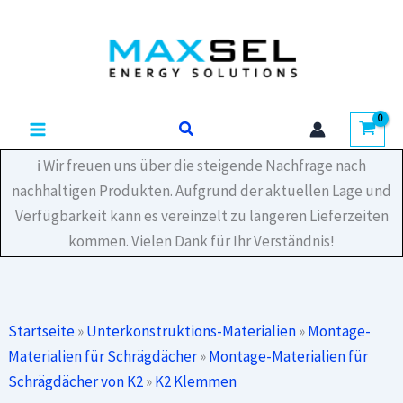
Zum
RibRoof465
Inhalt
Menge
springen
Suchen
ℹ️ Wir freuen uns über die steigende Nachfrage nach
nachhaltigen Produkten. Aufgrund der aktuellen Lage und
Verfügbarkeit kann es vereinzelt zu längeren Lieferzeiten
kommen. Vielen Dank für Ihr Verständnis!
Startseite
»
Unterkonstruktions-Materialien
»
Montage-
Materialien für Schrägdächer
»
Montage-Materialien für
Schrägdächer von K2
»
K2 Klemmen