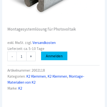
Montagesystemlösung für Photovoltaik
exkl. MwSt.
zzgl.
Versandkosten
Lieferzeit:
ca. 5-10 Tage
K2
Anmelden
-
+
2002118
Blechfalzklemme
RibRoof465
Artikelnummer:
2002118
Menge
Kategorien:
K2 Klemmen
,
K2 Klemmen
,
Montage-
Materialien von K2
Marke:
K2