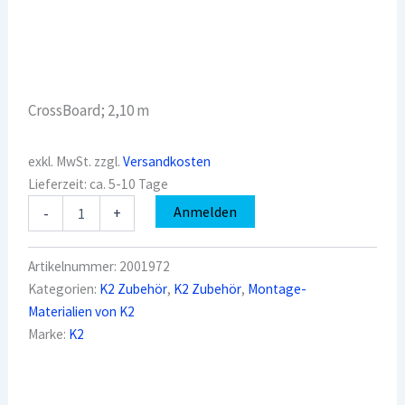
CrossBoard; 2,10 m
exkl. MwSt.
zzgl.
Versandkosten
Lieferzeit:
ca. 5-10 Tage
K2
Anmelden
-
+
2001972
Grundplatte
CrossBoard
Artikelnummer:
2001972
2100
Kategorien:
K2 Zubehör
,
K2 Zubehör
,
Montage-
Menge
Materialien von K2
Marke:
K2