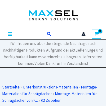
Zum
CrossBoard
Inhalt
2100
Menge
springen
Suchen
ℹ️ Wir freuen uns über die steigende Nachfrage nach
nachhaltigen Produkten. Aufgrund der aktuellen Lage und
Verfügbarkeit kann es vereinzelt zu längeren Lieferzeiten
kommen. Vielen Dank für Ihr Verständnis!
Startseite
»
Unterkonstruktions-Materialien
»
Montage-
Materialien für Schrägdächer
»
Montage-Materialien für
Schrägdächer von K2
»
K2 Zubehör