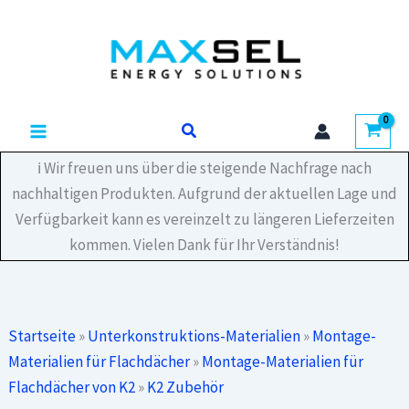
Zum
Inhalt
springen
Suchen
ℹ️ Wir freuen uns über die steigende Nachfrage nach
nachhaltigen Produkten. Aufgrund der aktuellen Lage und
Verfügbarkeit kann es vereinzelt zu längeren Lieferzeiten
kommen. Vielen Dank für Ihr Verständnis!
Startseite
»
Unterkonstruktions-Materialien
»
Montage-
Materialien für Flachdächer
»
Montage-Materialien für
Flachdächer von K2
»
K2 Zubehör