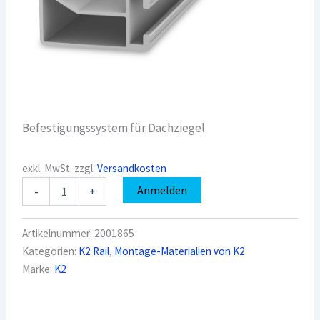
Befestigungssystem für Dachziegel
exkl. MwSt.
zzgl.
Versandkosten
K2
Anmelden
-
+
2001865
SingleRail
36;
Artikelnummer:
2001865
2,10
Kategorien:
K2 Rail
,
Montage-Materialien von K2
m
Marke:
K2
Menge