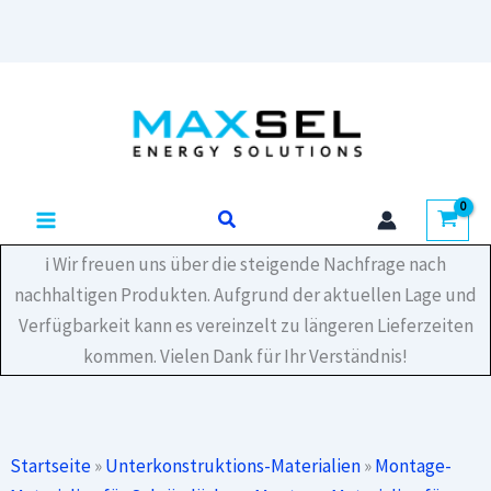
Zum
Inhalt
springen
Suchen
ℹ️ Wir freuen uns über die steigende Nachfrage nach
nachhaltigen Produkten. Aufgrund der aktuellen Lage und
Verfügbarkeit kann es vereinzelt zu längeren Lieferzeiten
kommen. Vielen Dank für Ihr Verständnis!
Startseite
»
Unterkonstruktions-Materialien
»
Montage-