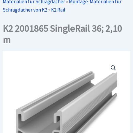
Materialien für Schrägdächer
»
Montage-Materialien für
Schrägdächer von K2
»
K2 Rail
K2 2001865 SingleRail 36; 2,10
m