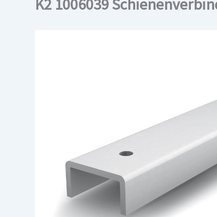
K2 1006039 Schienenverbind