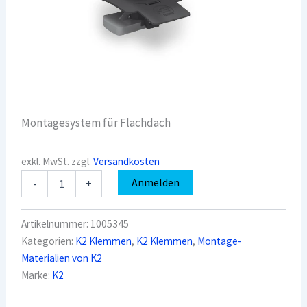
Montagesystem für Flachdach
exkl. MwSt.
zzgl.
Versandkosten
K2
Anmelden
-
+
1005345
Endklemme
Set
Artikelnummer:
1005345
30-
Kategorien:
K2 Klemmen
,
K2 Klemmen
,
Montage-
31
Materialien von K2
mm
Menge
Marke:
K2