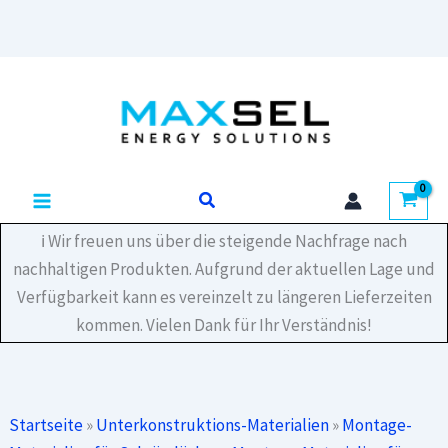
Zum
Inhalt
springen
Suchen
ℹ️ Wir freuen uns über die steigende Nachfrage nach
nachhaltigen Produkten. Aufgrund der aktuellen Lage und
Verfügbarkeit kann es vereinzelt zu längeren Lieferzeiten
kommen. Vielen Dank für Ihr Verständnis!
Startseite
»
Unterkonstruktions-Materialien
»
Montage-