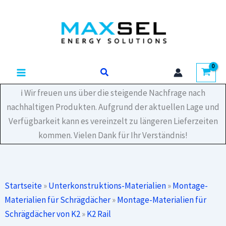
Zum
Set
Inhalt
BasicRail
(ehemals
springen
SpeedRail)
Menge
Suchen
ℹ️ Wir freuen uns über die steigende Nachfrage nach
nachhaltigen Produkten. Aufgrund der aktuellen Lage und
Verfügbarkeit kann es vereinzelt zu längeren Lieferzeiten
kommen. Vielen Dank für Ihr Verständnis!
Startseite
»
Unterkonstruktions-Materialien
»
Montage-
Materialien für Schrägdächer
»
Montage-Materialien für
Schrägdächer von K2
»
K2 Rail