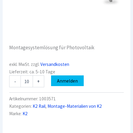
Montagesystemlösung für Photovoltaik
exkl. MwSt.
zzgl.
Versandkosten
Lieferzeit:
ca. 5-10 Tage
K2
Anmelden
-
+
1003571
Schienenverbinder
Set
Artikelnummer:
1003571
BasicRail
Kategorien:
K2 Rail
,
Montage-Materialien von K2
(ehemals
Marke:
K2
SpeedRail)
Menge