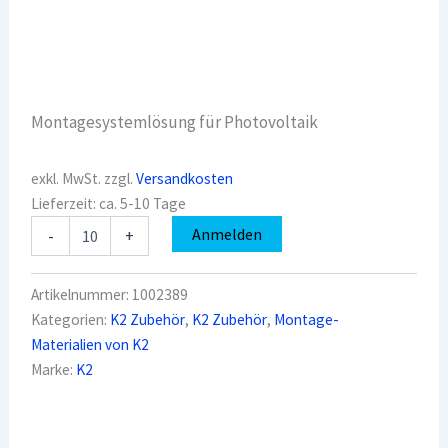
Montagesystemlösung für Photovoltaik
exkl. MwSt.
zzgl.
Versandkosten
Lieferzeit:
ca. 5-10 Tage
K2
Anmelden
-
+
1002389
Schienenverbinder
Set
Artikelnummer:
1002389
CrossRail36
Kategorien:
K2 Zubehör
,
K2 Zubehör
,
Montage-
Menge
Materialien von K2
Marke:
K2