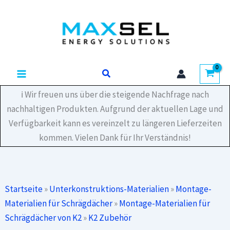
Zum
Set
Inhalt
CrossRail36
Menge
springen
Suchen
ℹ️ Wir freuen uns über die steigende Nachfrage nach
nachhaltigen Produkten. Aufgrund der aktuellen Lage und
Verfügbarkeit kann es vereinzelt zu längeren Lieferzeiten
kommen. Vielen Dank für Ihr Verständnis!
Startseite
»
Unterkonstruktions-Materialien
»
Montage-
Materialien für Schrägdächer
»
Montage-Materialien für
Schrägdächer von K2
»
K2 Zubehör