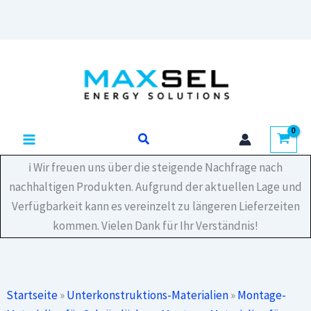
Menge
Zum
Inhalt
springen
Suchen
ℹ️ Wir freuen uns über die steigende Nachfrage nach
nachhaltigen Produkten. Aufgrund der aktuellen Lage und
Verfügbarkeit kann es vereinzelt zu längeren Lieferzeiten
kommen. Vielen Dank für Ihr Verständnis!
Startseite
»
Unterkonstruktions-Materialien
»
Montage-