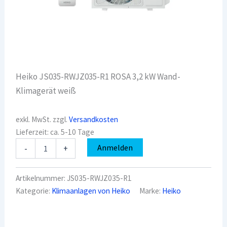
Heiko JS035-RWJZ035-R1 ROSA 3,2 kW Wand-
Klimagerät weiß
exkl. MwSt.
zzgl.
Versandkosten
Lieferzeit:
ca. 5-10 Tage
Heiko
Anmelden
-
+
JS035-
RWJZ035-
R1
Artikelnummer:
JS035-RWJZ035-R1
ROSA
Kategorie:
Klimaanlagen von Heiko
Marke:
Heiko
3,2
kW
Wand-
Klimagerät