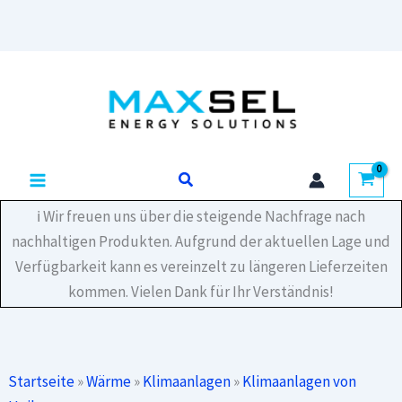
R1
ROSA
3,2
Zum
kW
Inhalt
Wand-
Klimagerät
springen
weiß
Menge
Suchen
ℹ️ Wir freuen uns über die steigende Nachfrage nach
nachhaltigen Produkten. Aufgrund der aktuellen Lage und
Verfügbarkeit kann es vereinzelt zu längeren Lieferzeiten
kommen. Vielen Dank für Ihr Verständnis!
Startseite
»
Wärme
»
Klimaanlagen
»
Klimaanlagen von