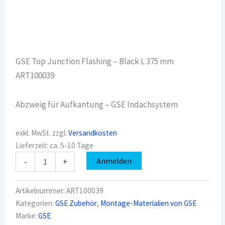
GSE Top Junction Flashing – Black L 375 mm
ART100039
Abzweig für Aufkantung – GSE Indachsystem
exkl. MwSt.
zzgl.
Versandkosten
Lieferzeit:
ca. 5-10 Tage
GSE
Anmelden
-
+
Top
Junction
Flashing
Artikelnummer:
ART100039
-
Kategorien:
GSE Zubehör
,
Montage-Materialien von GSE
Black
Marke:
GSE
L