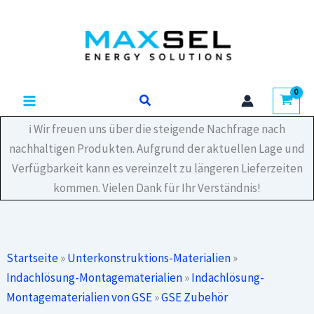
Zum
Flashing
Inhalt
-
Black
springen
L
375
mm
Suchen
ART100039
Menge
ℹ️ Wir freuen uns über die steigende Nachfrage nach
nachhaltigen Produkten. Aufgrund der aktuellen Lage und
Verfügbarkeit kann es vereinzelt zu längeren Lieferzeiten
kommen. Vielen Dank für Ihr Verständnis!
Startseite
»
Unterkonstruktions-Materialien
»
Indachlösung-Montagematerialien
»
Indachlösung-
Montagematerialien von GSE
»
GSE Zubehör