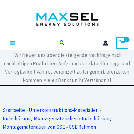
Zum
Inhalt
springen
Suchen
ℹ️ Wir freuen uns über die steigende Nachfrage nach
nachhaltigen Produkten. Aufgrund der aktuellen Lage und
Verfügbarkeit kann es vereinzelt zu längeren Lieferzeiten
kommen. Vielen Dank für Ihr Verständnis!
Startseite
»
Unterkonstruktions-Materialien
»
Indachlösung-Montagematerialien
»
Indachlösung-
Montagematerialien von GSE
»
GSE Rahmen