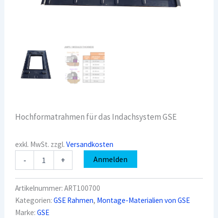
Hochformatrahmen für das Indachsystem GSE
exkl. MwSt.
zzgl.
Versandkosten
GSE
Anmelden
-
+
Rahmen
Hochformat
-
Artikelnummer:
ART100700
1640/1001
Kategorien:
GSE Rahmen
,
Montage-Materialien von GSE
ART100700
Marke:
GSE
Menge