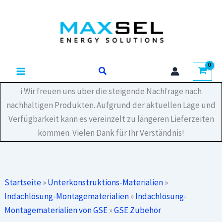
Zum
For
Inhalt
Clamps
-
springen
In
Roof
(25X21x5)
Suchen
ART105708
Menge
ℹ️ Wir freuen uns über die steigende Nachfrage nach
nachhaltigen Produkten. Aufgrund der aktuellen Lage und
Verfügbarkeit kann es vereinzelt zu längeren Lieferzeiten
kommen. Vielen Dank für Ihr Verständnis!
Startseite
»
Unterkonstruktions-Materialien
»
Indachlösung-Montagematerialien
»
Indachlösung-
Montagematerialien von GSE
»
GSE Zubehör