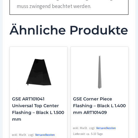
muss zwingend beachtet werden.
Ähnliche Produkte
GSE ART101041
GSE Corner Piece
Universal Top Center
Flashing – Black L 1.400
Flashing – Black L 1.500
mm ART101409
mm
exkl. MwSt.
zzgl.
Versandkosten
Lieferzeit:
ca. 5-10 Tage
exkl. MwSt.
zzgl.
Versandkosten