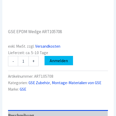
GSE EPDM Wedge ART105708
exkl. MwSt.
zzgl.
Versandkosten
Lieferzeit:
ca. 5-10 Tage
GSE
Anmelden
-
+
EPDM
Wedge
For
Artikelnummer:
ART105708
Clamps
Kategorien:
GSE Zubehör
,
Montage-Materialien von GSE
-
Marke:
GSE
In
Roof
(25X21x5)
ART105708
Menge
Beschreibung