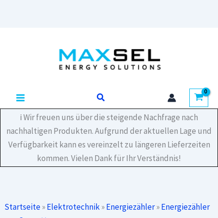
E
EU
(SDM630)
Zum
Smart
Inhalt
Meter
3-
springen
phasig
-
für
Suchen
externe
Stromwandler
ℹ️ Wir freuen uns über die steigende Nachfrage nach
Menge
nachhaltigen Produkten. Aufgrund der aktuellen Lage und
Verfügbarkeit kann es vereinzelt zu längeren Lieferzeiten
kommen. Vielen Dank für Ihr Verständnis!
Startseite
»
Elektrotechnik
»
Energiezähler
»
Energiezähler