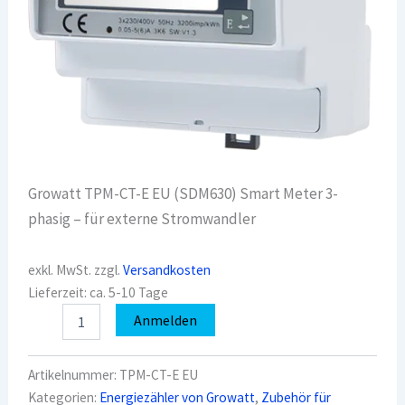
Growatt TPM-CT-E EU (SDM630) Smart Meter 3-
phasig – für externe Stromwandler
exkl. MwSt.
zzgl.
Versandkosten
Lieferzeit:
ca. 5-10 Tage
Growatt
Anmelden
TPM-
CT-
E
Artikelnummer:
TPM-CT-E EU
EU
Kategorien:
Energiezähler von Growatt
,
Zubehör für
(SDM630)