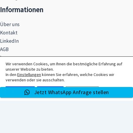
Informationen
Über uns
Kontakt
LinkedIn
AGB
Impressum
Wir verwenden Cookies, um Ihnen die bestmögliche Erfahrung auf
Datenschutzerklärung
unserer Website zu bieten.
Hinweise zur Batterieentsorgung
In den
Einstellungen
können Sie erfahren, welche Cookies wir
verwenden oder sie ausschalten.
Annehmen
Ablehnen
Einstellungen
Jetzt WhatsApp Anfrage stellen
© 2026 MAXSEL GmbH
Alle Preise exkl. der gesetzlichen MwSt.