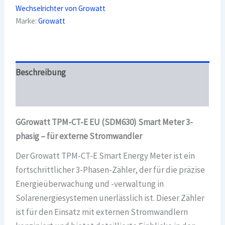
Wechselrichter von Growatt
Smart
Meter
Marke:
Growatt
3-
phasig
-
für
externe
Beschreibung
Stromwandler
Menge
Überblick
GGrowatt TPM-CT-E EU (SDM630) Smart Meter 3-
phasig – für externe Stromwandler
Der Growatt TPM-CT-E Smart Energy Meter ist ein
fortschrittlicher 3-Phasen-Zähler, der für die präzise
Energieüberwachung und -verwaltung in
Solarenergiesystemen unerlässlich ist. Dieser Zähler
ist für den Einsatz mit externen Stromwandlern