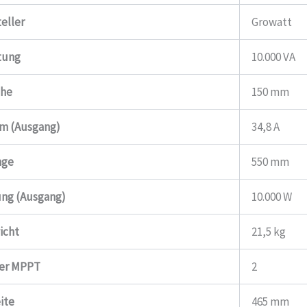
eller
Growatt
tung
10.000 VA
he
150 mm
m (Ausgang)
34,8 A
nge
550 mm
ung (Ausgang)
10.000 W
icht
21,5 kg
der MPPT
2
ite
465 mm