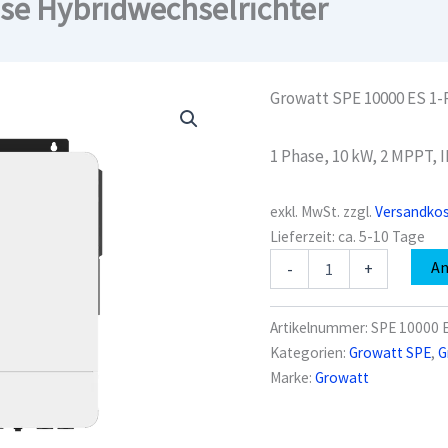
se Hybridwechselrichter
Growatt SPE 10000 ES 1-
1 Phase, 10 kW, 2 MPPT, 
exkl. MwSt.
zzgl.
Versandko
Lieferzeit:
ca. 5-10 Tage
Growatt
A
-
+
SPE
10000
ES
Artikelnummer:
SPE 10000 
1-
Kategorien:
Growatt SPE
,
G
Phase
Marke:
Growatt
Hybridwechselrichter
Menge