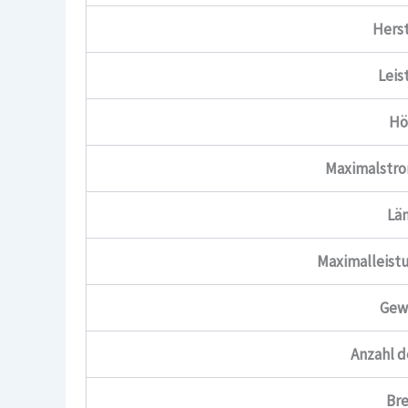
Herst
Leis
Hö
Maximalstro
Lä
Maximalleist
Gew
Anzahl 
Bre