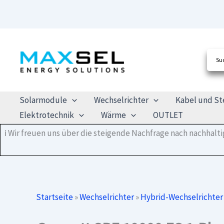
Zum
Inhalt
springen
Solarmodule
Wechselrichter
Kabel und St
Elektrotechnik
Wärme
OUTLET
ℹ️ Wir freuen uns über die steigende Nachfrage nach nachhal
Startseite
»
Wechselrichter
»
Hybrid-Wechselrichter