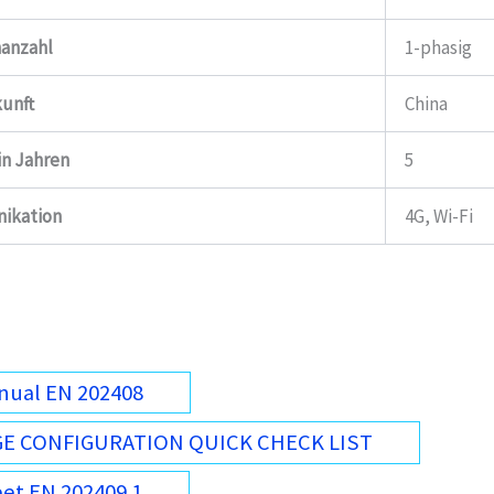
anzahl
1-phasig
unft
China
in Jahren
5
ikation
4G, Wi-Fi
nual EN 202408
E CONFIGURATION QUICK CHECK LIST
et EN 202409 1