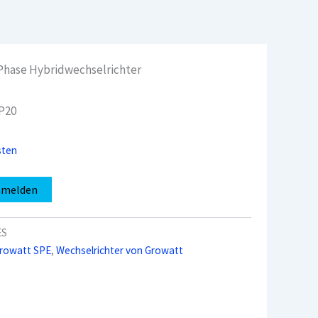
Phase Hybridwechselrichter
IP20
sten
nmelden
ES
rowatt SPE
,
Wechselrichter von Growatt