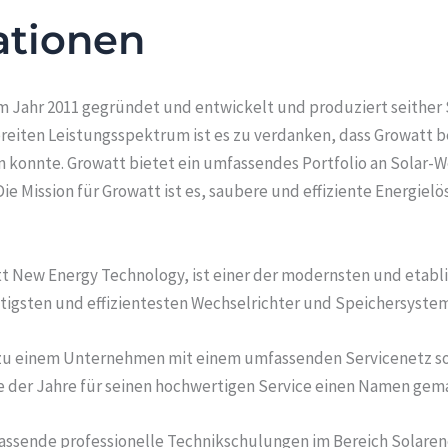
ationen
m Jahr 2011 gegründet und entwickelt und produziert seither 
eiten Leistungsspektrum ist es zu verdanken, dass Growatt be
en konnte. Growatt bietet ein umfassendes Portfolio an Solar-W
Die Mission für Growatt ist es, saubere und effiziente Energi
New Energy Technology, ist einer der modernsten und etablie
tigsten und effizientesten Wechselrichter und Speichersyste
h zu einem Unternehmen mit einem umfassenden Servicenetz so
fe der Jahre für seinen hochwertigen Service einen Namen gem
assende professionelle Technikschulungen im Bereich Solarene