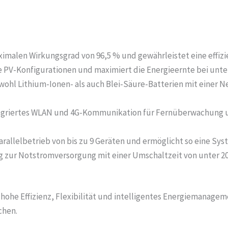
aximalen Wirkungsgrad von 96,5 % und gewährleistet eine effi
ble PV-Konfigurationen und maximiert die Energieernte bei unt
wohl Lithium-Ionen- als auch Blei-Säure-Batterien mit einer N
tegriertes WLAN und 4G-Kommunikation für Fernüberwachung u
arallelbetrieb von bis zu 9 Geräten und ermöglicht so eine Sys
g zur Notstromversorgung mit einer Umschaltzeit von unter 2
ohe Effizienz, Flexibilität und intelligentes Energiemanagemen
chen.