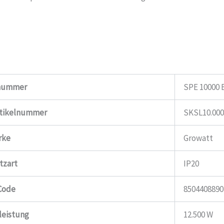
lnummer
SPE 10000 
rtikelnummer
SKSL10.000
rke
Growatt
tzart
IP20
Code
8504408890
leistung
12.500 W