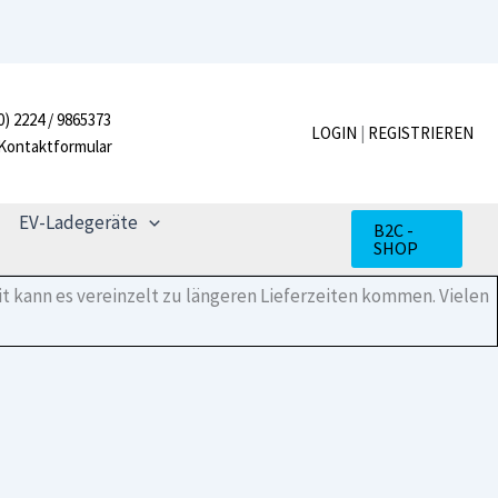
ES
1-
Phase
Hybridwechselrichter
Menge
0) 2224 / 9865373
LOGIN
|
REGISTRIEREN
Kontaktformular
EV-Ladegeräte
B2C -
SHOP
t kann es vereinzelt zu längeren Lieferzeiten kommen. Vielen