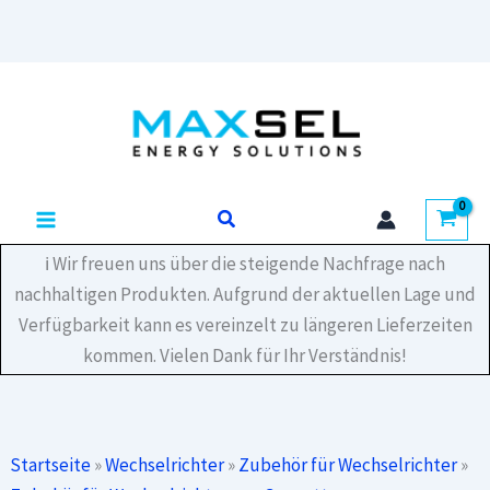
Zum
Inhalt
springen
Suchen
ℹ️ Wir freuen uns über die steigende Nachfrage nach
nachhaltigen Produkten. Aufgrund der aktuellen Lage und
Verfügbarkeit kann es vereinzelt zu längeren Lieferzeiten
kommen. Vielen Dank für Ihr Verständnis!
Startseite
»
Wechselrichter
»
Zubehör für Wechselrichter
»