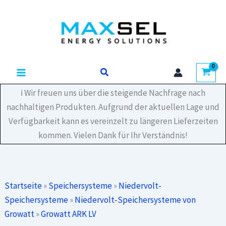
Zum
Inhalt
springen
Suchen
ℹ️ Wir freuen uns über die steigende Nachfrage nach
nachhaltigen Produkten. Aufgrund der aktuellen Lage und
Verfügbarkeit kann es vereinzelt zu längeren Lieferzeiten
kommen. Vielen Dank für Ihr Verständnis!
Startseite
»
Speichersysteme
»
Niedervolt-
Speichersysteme
»
Niedervolt-Speichersysteme von
Growatt
»
Growatt ARK LV