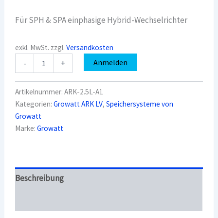
Für SPH & SPA einphasige Hybrid-Wechselrichter
exkl. MwSt.
zzgl.
Versandkosten
Growatt
Anmelden
-
+
ARK-
2.5L-
A1
Artikelnummer:
ARK-2.5L-A1
(Schwachstrom-
Kategorien:
Growatt ARK LV
,
Speichersysteme von
Batterie,
Growatt
für
SPH/SPA
Marke:
Growatt
Hybrid-
Wechselrichter)
Menge
Beschreibung
Überblick