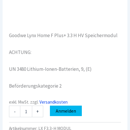
Goodwe Lynx Home F Plus+ 3.3 H HV Speichermodul
ACHTUNG:
UN 3480 Lithium-Ionen-Batterien, 9, (E)
Beförderungskategorie 2
exkl. MwSt.
zzgl.
Versandkosten
Goodwe
Anmelden
-
+
Lynx
Home
F
Artikelnummer:
LX F3.3-H MODUL