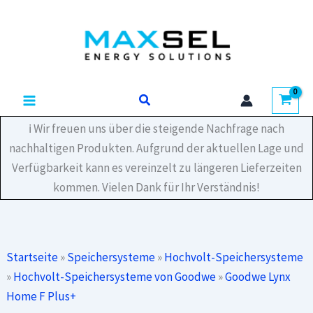
Zum
Inhalt
springen
Suchen
ℹ️ Wir freuen uns über die steigende Nachfrage nach
nachhaltigen Produkten. Aufgrund der aktuellen Lage und
Verfügbarkeit kann es vereinzelt zu längeren Lieferzeiten
kommen. Vielen Dank für Ihr Verständnis!
Startseite
»
Speichersysteme
»
Hochvolt-Speichersysteme
»
Hochvolt-Speichersysteme von Goodwe
»
Goodwe Lynx
Home F Plus+