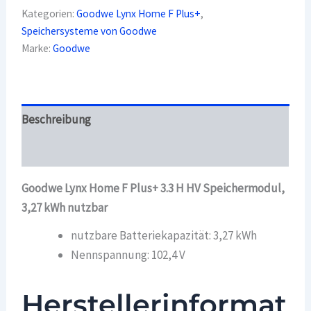
Plus+
Kategorien:
Goodwe Lynx Home F Plus+
,
3.3
Speichersysteme von Goodwe
H
HV
Marke:
Goodwe
Speichermodul
Menge
Beschreibung
Überblick
Goodwe Lynx Home F Plus+ 3.3 H HV Speichermodul,
3,27 kWh nutzbar
nutzbare Batteriekapazität: 3,27 kWh
Nennspannung: 102,4 V
Herstellerinformat