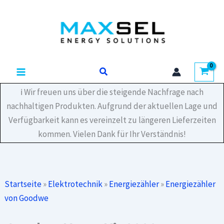
Zum
Menge
Inhalt
springen
Suchen
ℹ️ Wir freuen uns über die steigende Nachfrage nach
nachhaltigen Produkten. Aufgrund der aktuellen Lage und
Verfügbarkeit kann es vereinzelt zu längeren Lieferzeiten
kommen. Vielen Dank für Ihr Verständnis!
Startseite
»
Elektrotechnik
»
Energiezähler
»
Energiezähler
von Goodwe