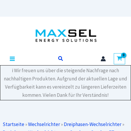
20_AFCI
Dreiphasiger
Hybrid-
Zum
Wechselrichter
Inhalt
Menge
springen
Suchen
ℹ️ Wir freuen uns über die steigende Nachfrage nach
nachhaltigen Produkten. Aufgrund der aktuellen Lage und
Verfügbarkeit kann es vereinzelt zu längeren Lieferzeiten
kommen. Vielen Dank für Ihr Verständnis!
Startseite
»
Wechselrichter
»
Dreiphasen-Wechselrichter
»