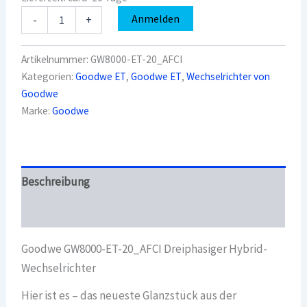
Goodwe
Anmelden
-
+
GW8000-
ET-
20_AFCI
Artikelnummer:
GW8000-ET-20_AFCI
Dreiphasiger
Kategorien:
Goodwe ET
,
Goodwe ET
,
Wechselrichter von
Hybrid-
Goodwe
Wechselrichter
Menge
Marke:
Goodwe
Beschreibung
Überblick
Goodwe GW8000-ET-20_AFCI Dreiphasiger Hybrid-
Wechselrichter
Hier ist es – das neueste Glanzstück aus der