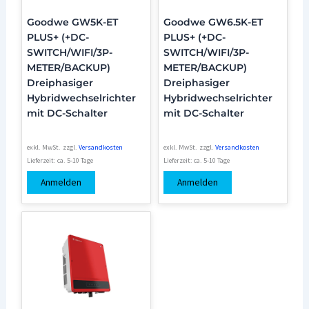
Goodwe GW5K-ET
Goodwe GW6.5K-ET
PLUS+ (+DC-
PLUS+ (+DC-
SWITCH/WIFI/3P-
SWITCH/WIFI/3P-
METER/BACKUP)
METER/BACKUP)
Dreiphasiger
Dreiphasiger
Hybridwechselrichter
Hybridwechselrichter
mit DC-Schalter
mit DC-Schalter
exkl. MwSt.
zzgl.
Versandkosten
exkl. MwSt.
zzgl.
Versandkosten
Lieferzeit:
ca. 5-10 Tage
Lieferzeit:
ca. 5-10 Tage
Anmelden
Anmelden