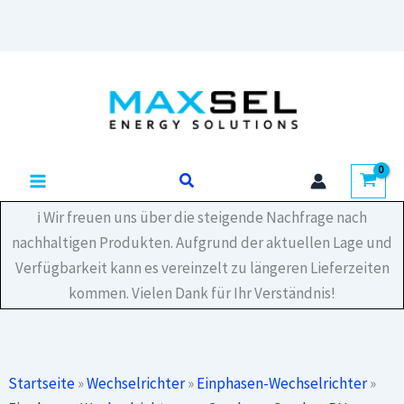
Zum
Inhalt
springen
Suchen
ℹ️ Wir freuen uns über die steigende Nachfrage nach
nachhaltigen Produkten. Aufgrund der aktuellen Lage und
Verfügbarkeit kann es vereinzelt zu längeren Lieferzeiten
kommen. Vielen Dank für Ihr Verständnis!
Startseite
»
Wechselrichter
»
Einphasen-Wechselrichter
»