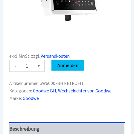
exkl. MwSt.
zzgl.
Versandkosten
Goodwe
Anmelden
-
+
GW6000-
BH
RETROFIT
Artikelnummer:
GW6000-BH RETROFIT
(+WIFI/1P-
Kategorien:
Goodwe BH
,
Wechselrichter von Goodwe
METER/BACKUP)
Marke:
Goodwe
Einphasiger
AC-
Wechselrichter
Menge
Beschreibung