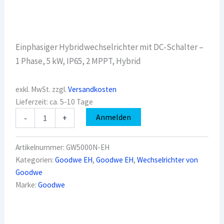
Einphasiger Hybridwechselrichter mit DC-Schalter –
1 Phase, 5 kW, IP65, 2 MPPT, Hybrid
exkl. MwSt.
zzgl.
Versandkosten
Lieferzeit:
ca. 5-10 Tage
Goodwe
Anmelden
-
+
GW5000N-
EH
HYBRID
Artikelnummer:
GW5000N-EH
(DC-
Kategorien:
Goodwe EH
,
Goodwe EH
,
Wechselrichter von
SWITCH/WIFI/3P-
Goodwe
METER)
Menge
Marke:
Goodwe