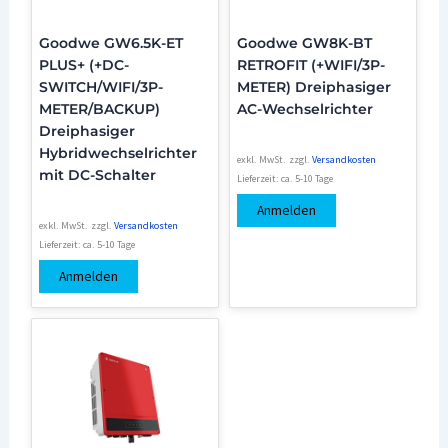
Goodwe GW6.5K-ET
Goodwe GW8K-BT
PLUS+ (+DC-
RETROFIT (+WIFI/3P-
SWITCH/WIFI/3P-
METER) Dreiphasiger
METER/BACKUP)
AC-Wechselrichter
Dreiphasiger
Hybridwechselrichter
exkl. MwSt.
zzgl.
Versandkosten
mit DC-Schalter
Lieferzeit:
ca. 5-10 Tage
Anmelden
exkl. MwSt.
zzgl.
Versandkosten
Lieferzeit:
ca. 5-10 Tage
Anmelden