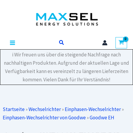
Zum
HYBRID
Inhalt
(DC-
SWITCH/WIFI/3P-
springen
METER)
Menge
Suchen
ℹ️ Wir freuen uns über die steigende Nachfrage nach
nachhaltigen Produkten. Aufgrund der aktuellen Lage und
Verfügbarkeit kann es vereinzelt zu längeren Lieferzeiten
kommen. Vielen Dank für Ihr Verständnis!
Startseite
»
Wechselrichter
»
Einphasen-Wechselrichter
»
Einphasen-Wechselrichter von Goodwe
»
Goodwe EH