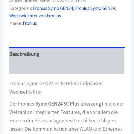
Artikelnummer:
Symo GEN24 SC 8.0 Plus
8.0
Kategorien:
Fronius Symo GEN24
,
Fronius Symo GEN24
,
Plus
Wechselrichter von Fronius
Dreiphasen-
Wechselrichter
Marke:
Fronius
Menge
Beschreibung
Überblick
Fronius Symo GEN24 SC 8.0 Plus Dreiphasen-
Wechselrichter
Der Fronius
Symo GEN24 SC Plus
überzeugt mit einer
Vielzahl an integrierten Features, die vor allem die
Herzen der Privatanlagenbesitzer höher schlagen
lassen. Die Kommunikation über WLAN und Ethernet