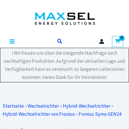
Zum
SC
Inhalt
8.0
Plus
springen
Dreiphasen-
Wechselrichter
Menge
Suchen
ℹ️ Wir freuen uns über die steigende Nachfrage nach
nachhaltigen Produkten. Aufgrund der aktuellen Lage und
Verfügbarkeit kann es vereinzelt zu längeren Lieferzeiten
kommen. Vielen Dank für Ihr Verständnis!
Startseite
»
Wechselrichter
»
Hybrid-Wechselrichter
»
Hybrid-Wechselrichter von Fronius
»
Fronius Symo GEN24