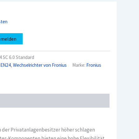
sten
nmelden
 SC 6.0 Standard
GEN24
,
Wechselrichter von Fronius
Marke:
Fronius
n der Privatanlagenbesitzer höher schlagen
ter-Komponenten bieten eine hohe Flexibilität