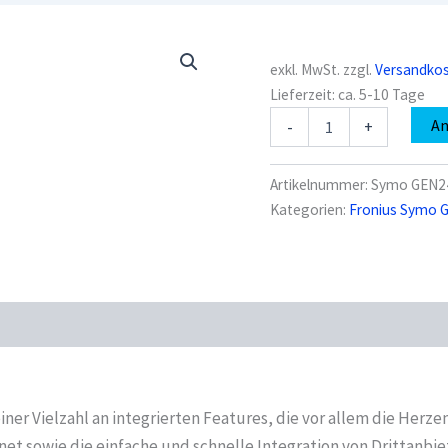
exkl. MwSt.
zzgl.
Versandko
Lieferzeit:
ca. 5-10 Tage
Fronius
A
-
+
Symo
GEN24
SC
Artikelnummer:
Symo GEN24
6.0
Kategorien:
Fronius Symo 
Standard
Menge
er Vielzahl an integrierten Features, die vor allem die Herze
t sowie die einfache und schnelle Integration von Drittanbie