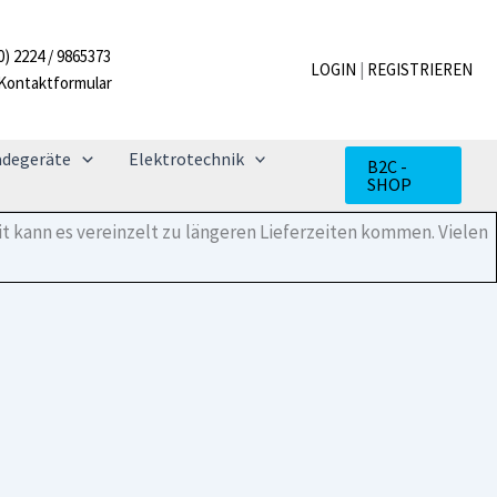
SC
6.0
0) 2224 / 9865373
Standard
LOGIN
|
REGISTRIEREN
Kontaktformular
Menge
adegeräte
Elektrotechnik
B2C -
SHOP
t kann es vereinzelt zu längeren Lieferzeiten kommen. Vielen