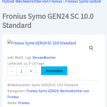
Hybrid-Wechselrichter von Fronius
»
Fronius Symo GEN24
Fronius Symo GEN24 SC 10.0
Standard
exkl. MwSt.
zzgl.
Versandkosten
Lieferzeit:
ca. 5-10 Tage
Fronius
Anmelden
-
+
Symo
GEN24
SC
Artikelnummer:
Symo GEN24 SC 10.0 Standard
10.0
Kategorien:
Fronius Symo GEN24
,
Wechselrichter von
Standard
Fronius
Menge
Marke:
Fronius