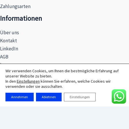
Zahlungsarten
Informationen
Über uns
Kontakt
LinkedIn
AGB
Impressum
Wir verwenden Cookies, um Ihnen die bestmögliche Erfahrung auf
Datenschutzerklärung
unserer Website zu bieten.
Hinweise zur Batterieentsorgung
In den
Einstellungen
können Sie erfahren, welche Cookies wir
verwenden oder sie ausschalten.
Annehmen
Ablehnen
Einstellungen
© 2026 MAXSEL GmbH
Alle Preise exkl. der gesetzlichen MwSt.