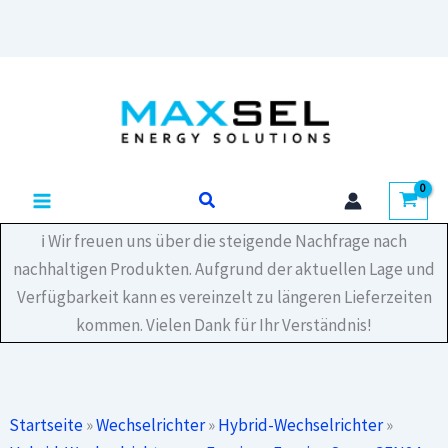
SC
10.0
Standard
Zum
Menge
Inhalt
springen
Suchen
ℹ️ Wir freuen uns über die steigende Nachfrage nach
nachhaltigen Produkten. Aufgrund der aktuellen Lage und
Verfügbarkeit kann es vereinzelt zu längeren Lieferzeiten
kommen. Vielen Dank für Ihr Verständnis!
Startseite
»
Wechselrichter
»
Hybrid-Wechselrichter
»