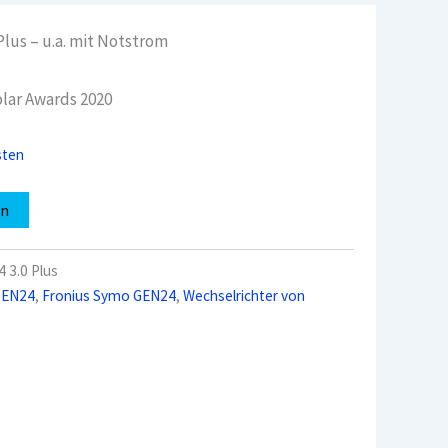
lus – u.a. mit Notstrom
olar Awards 2020
sten
en
 3.0 Plus
GEN24
,
Fronius Symo GEN24
,
Wechselrichter von