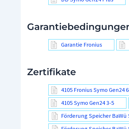
Garantiebedingunge
Garantie Fronius
Zertifikate
4105 Fronius Symo Gen24 6
4105 Symo Gen24 3-5
Förderung Speicher BaWü 
Förderung Speicher BaWü 