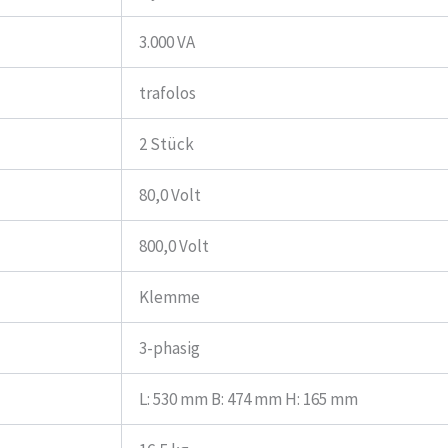
3.000 VA
trafolos
2 Stück
80,0 Volt
800,0 Volt
Klemme
3-phasig
L: 530 mm B: 474 mm H: 165 mm