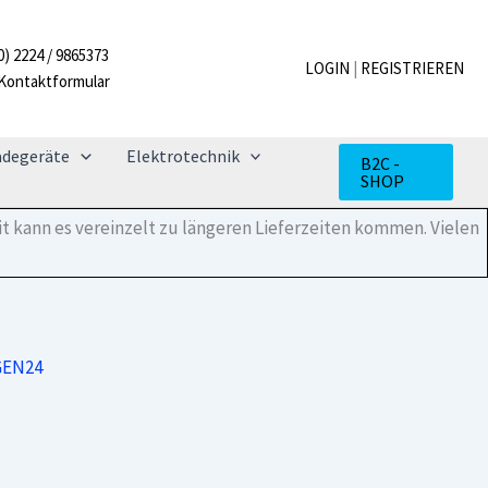
3.0
Plus
0) 2224 / 9865373
Menge
LOGIN
|
REGISTRIEREN
Kontaktformular
adegeräte
Elektrotechnik
B2C -
SHOP
t kann es vereinzelt zu längeren Lieferzeiten kommen. Vielen
GEN24