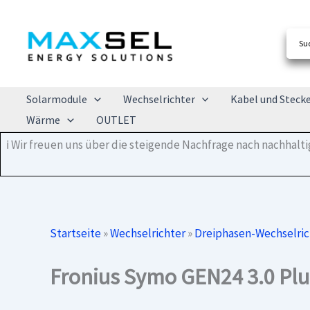
Zum
Inhalt
springen
Solarmodule
Wechselrichter
Kabel und Steck
Wärme
OUTLET
ℹ️ Wir freuen uns über die steigende Nachfrage nach nachhal
Startseite
»
Wechselrichter
»
Dreiphasen-Wechselric
Fronius Symo GEN24 3.0 Plu