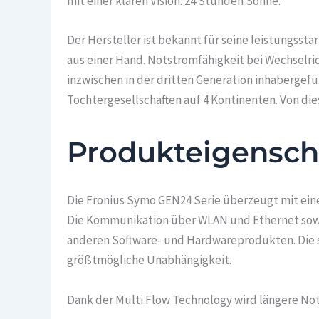
mit einer klaren Vision: 24 Stunden Sonne.
Der Hersteller ist bekannt für seine leistungsst
aus einer Hand. Notstromfähigkeit bei Wechselri
inzwischen in der dritten Generation inhabergefüh
Tochtergesellschaften auf 4 Kontinenten. Von di
Produkteigensch
Die Fronius Symo GEN24 Serie überzeugt mit einer
Die Kommunikation über WLAN und Ethernet sowie
anderen Software- und Hardwareprodukten. Die s
größtmögliche Unabhängigkeit.
Dank der Multi Flow Technology wird längere No