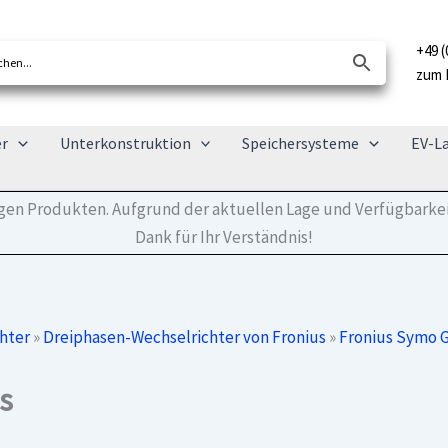
+49 (
zum 
er
Unterkonstruktion
Speichersysteme
EV-L
tigen Produkten. Aufgrund der aktuellen Lage und Verfügbarkei
Dank für Ihr Verständnis!
hter
»
Dreiphasen-Wechselrichter von Fronius
»
Fronius Symo 
s