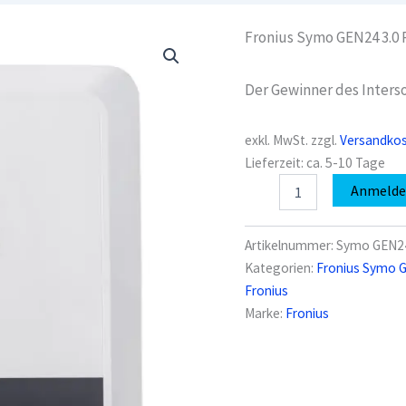
Fronius Symo GEN24 3.0 P
Der Gewinner des Inters
exkl. MwSt.
zzgl.
Versandko
Lieferzeit:
ca. 5-10 Tage
Fronius
Anmeld
Symo
GEN24
3.0
Artikelnummer:
Symo GEN24
Plus
Kategorien:
Fronius Symo 
Menge
Fronius
Marke:
Fronius