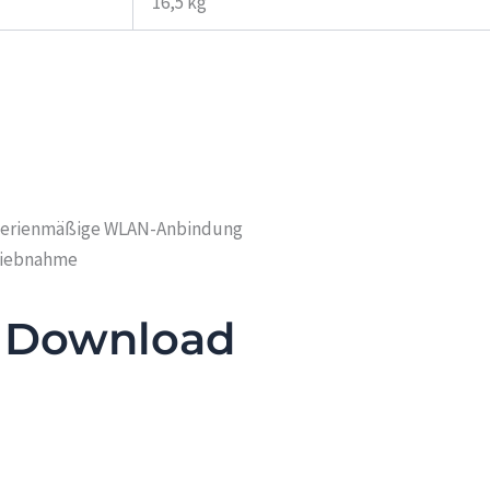
16,5 kg
serienmäßige WLAN-Anbindung
triebnahme
 Download