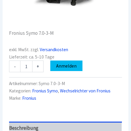
Fronius Symo 7.0-3-M
exkl. MwSt.
zzgl.
Versandkosten
Lieferzeit:
ca. 5-10 Tage
Fronius
Anmelden
-
+
Symo
7.0-
3-
Artikelnummer:
Symo 7.0-3-M
M
Kategorien:
Fronius Symo
,
Wechselrichter von Fronius
Menge
Marke:
Fronius
Beschreibung