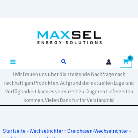
3-
M
Menge
Zum
Inhalt
springen
Suchen
ℹ️ Wir freuen uns über die steigende Nachfrage nach
nachhaltigen Produkten. Aufgrund der aktuellen Lage und
Verfügbarkeit kann es vereinzelt zu längeren Lieferzeiten
kommen. Vielen Dank für Ihr Verständnis!
Startseite
»
Wechselrichter
»
Dreiphasen-Wechselrichter
»