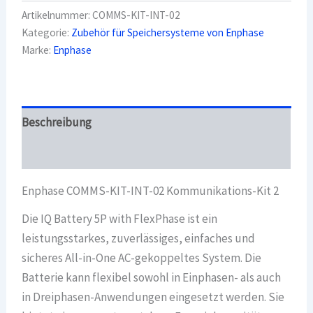
INT-
Artikelnummer:
COMMS-KIT-INT-02
02
Kategorie:
Zubehör für Speichersysteme von Enphase
Kommunikations-
Marke:
Enphase
Kit
2
Menge
Beschreibung
Überblick
Enphase COMMS-KIT-INT-02 Kommunikations-Kit 2
Die IQ Battery 5P with FlexPhase ist ein
leistungsstarkes, zuverlässiges, einfaches und
sicheres All-in-One AC-gekoppeltes System. Die
Batterie kann flexibel sowohl in Einphasen- als auch
in Dreiphasen-Anwendungen eingesetzt werden. Sie