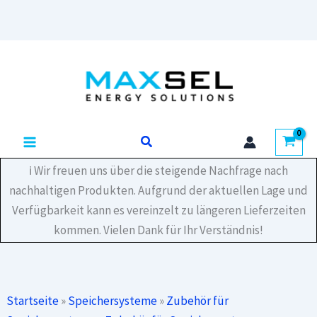
INT-
02
Kommunikations-
Zum
Kit
Inhalt
2
Menge
springen
Suchen
ℹ️ Wir freuen uns über die steigende Nachfrage nach
nachhaltigen Produkten. Aufgrund der aktuellen Lage und
Verfügbarkeit kann es vereinzelt zu längeren Lieferzeiten
kommen. Vielen Dank für Ihr Verständnis!
Startseite
»
Speichersysteme
»
Zubehör für