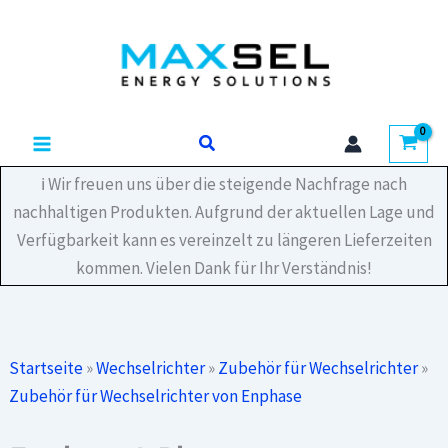
Zum
Kommunikationsfilter
Inhalt
LCF-
250-
springen
PC
Menge
Suchen
ℹ️ Wir freuen uns über die steigende Nachfrage nach
nachhaltigen Produkten. Aufgrund der aktuellen Lage und
Verfügbarkeit kann es vereinzelt zu längeren Lieferzeiten
kommen. Vielen Dank für Ihr Verständnis!
Startseite
»
Wechselrichter
»
Zubehör für Wechselrichter
»
Zubehör für Wechselrichter von Enphase