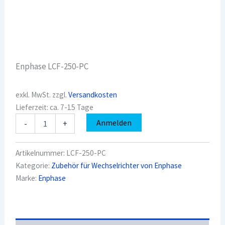
Enphase LCF-250-PC
exkl. MwSt.
zzgl.
Versandkosten
Lieferzeit:
ca. 7-15 Tage
Enphase
Anmelden
-
+
3-
Phasen-
Kommunikationsfilter
Artikelnummer:
LCF-250-PC
LCF-
Kategorie:
Zubehör für Wechselrichter von Enphase
250-
Marke:
Enphase
PC
Menge