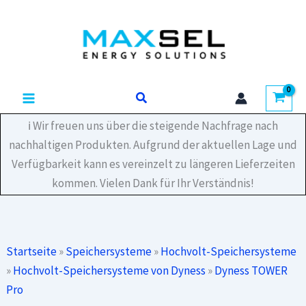
Zum
BDU
Inhalt
Menge
springen
Suchen
ℹ️ Wir freuen uns über die steigende Nachfrage nach
nachhaltigen Produkten. Aufgrund der aktuellen Lage und
Verfügbarkeit kann es vereinzelt zu längeren Lieferzeiten
kommen. Vielen Dank für Ihr Verständnis!
Startseite
»
Speichersysteme
»
Hochvolt-Speichersysteme
»
Hochvolt-Speichersysteme von Dyness
»
Dyness TOWER
Pro