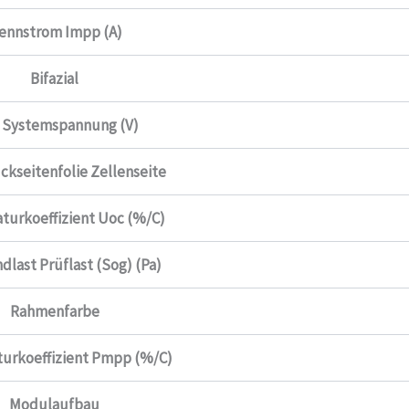
ennstrom Impp (A)
Bifazial
 Systemspannung (V)
ckseitenfolie Zellenseite
turkoeffizient Uoc (%/C)
dlast Prüflast (Sog) (Pa)
Rahmenfarbe
urkoeffizient Pmpp (%/C)
Modulaufbau