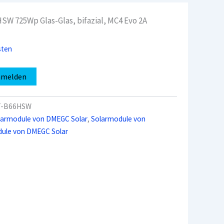
 725Wp Glas-Glas, bifazial, MC4 Evo 2A
sten
nmelden
T-B66HSW
larmodule von DMEGC Solar
,
Solarmodule von
ule von DMEGC Solar