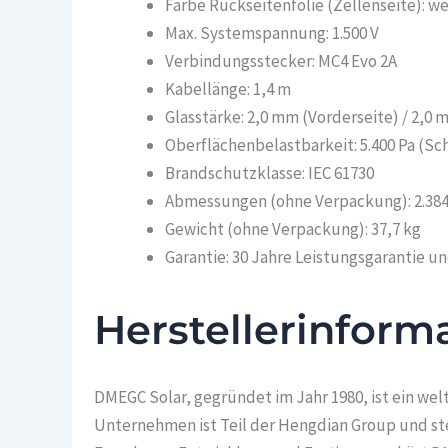
Farbe Rückseitenfolie (Zellenseite): w
Max. Systemspannung: 1.500 V
Verbindungsstecker: MC4 Evo 2A
Kabellänge: 1,4 m
Glasstärke: 2,0 mm (Vorderseite) / 2,0
Oberflächenbelastbarkeit: 5.400 Pa (Sch
Brandschutzklasse: IEC 61730
Abmessungen (ohne Verpackung): 2.384 
Gewicht (ohne Verpackung): 37,7 kg
Garantie: 30 Jahre Leistungsgarantie u
Herstellerinform
DMEGC Solar, gegründet im Jahr 1980, ist ein w
Unternehmen ist Teil der Hengdian Group und ste