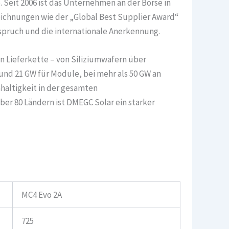
Seit 2006 ist das Unternehmen an der Börse in
eichnungen wie der „Global Best Supplier Award“
pruch und die internationale Anerkennung.
n Lieferkette – von Siliziumwafern über
 und 21 GW für Module, bei mehr als 50 GW an
haltigkeit in der gesamten
er 80 Ländern ist DMEGC Solar ein starker
MC4 Evo 2A
725