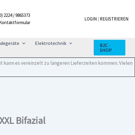
725
Wp
0) 2224 / 9865373
Doppelglas-
LOGIN
|
REGISTRIEREN
Kontaktformular
Solarmodul
XXL
Bifazial
Menge
adegeräte
Elektrotechnik
B2C -
SHOP
t kann es vereinzelt zu längeren Lieferzeiten kommen. Vielen
L Bifazial