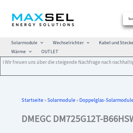
Zum
Inhalt
springen
Solarmodule
Wechselrichter
Kabel und Steck
Wärme
OUTLET
ℹ️ Wir freuen uns über die steigende Nachfrage nach nachhal
Startseite
»
Solarmodule
»
Doppelglas-Solarmodul
DMEGC DM725G12T-B66HSW 7