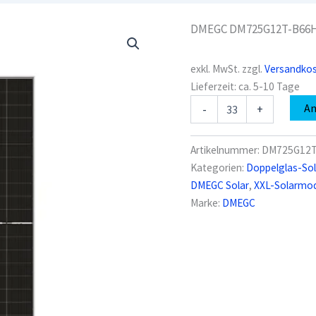
DMEGC DM725G12T-B66HSW
exkl. MwSt.
zzgl.
Versandko
Lieferzeit:
ca. 5-10 Tage
DMEGC
A
-
+
DM725G12T-
B66HSW
725
Artikelnummer:
DM725G12
Wp
Kategorien:
Doppelglas-So
Doppelglas-
DMEGC Solar
,
XXL-Solarmod
Solarmodul
XXL
Marke:
DMEGC
Bifazial
Menge