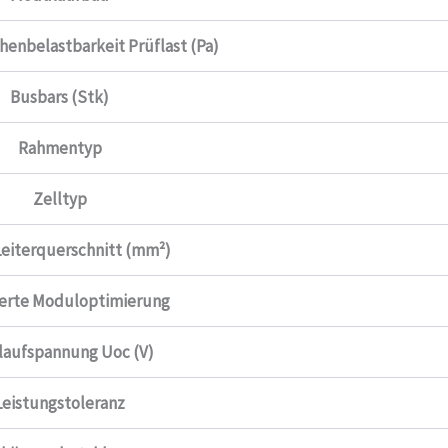
henbelastbarkeit Prüflast (Pa)
Busbars (Stk)
Rahmentyp
Zelltyp
Leiterquerschnitt (mm²)
ierte Moduloptimierung
laufspannung Uoc (V)
Leistungstoleranz