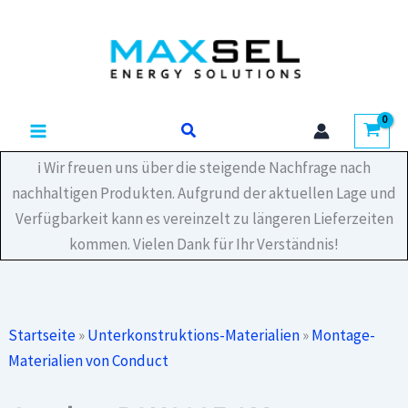
Zum
Komplettset
Inhalt
Kabelträger
30
springen
×
35
HD
Suchen
3M
Menge
ℹ️ Wir freuen uns über die steigende Nachfrage nach
nachhaltigen Produkten. Aufgrund der aktuellen Lage und
Verfügbarkeit kann es vereinzelt zu längeren Lieferzeiten
kommen. Vielen Dank für Ihr Verständnis!
Startseite
»
Unterkonstruktions-Materialien
»
Montage-
Materialien von Conduct