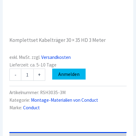
Komplettset Kabelträger 30 × 35 HD 3 Meter
exkl. MwSt.
zzgl.
Versandkosten
Lieferzeit:
ca. 5-10 Tage
Conduct
Anmelden
-
+
RSH3035-
3M
Komplettset
Artikelnummer:
RSH3035-3M
Kabelträger
Kategorie:
Montage-Materialien von Conduct
30
Marke:
Conduct
×
35
HD
3M
Menge