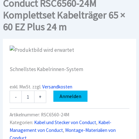
Conduct RSC6560-24M
Komplettset Kabelträger 65 ×
60 EZ Plus 24 m
Schnellstes Kabelrinnen-System
exkl. MwSt.
zzgl.
Versandkosten
Conduct
Anmelden
-
+
RSC6560-
24M
Komplettset
Artikelnummer:
RSC6560-24M
Kabelträger
Kategorien:
Kabel und Stecker von Conduct
,
Kabel-
65
Management von Conduct
,
Montage-Materialien von
×
60
Conduct