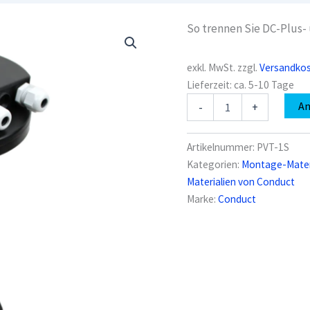
So trennen Sie DC-Plus-
exkl. MwSt.
zzgl.
Versandko
Lieferzeit:
ca. 5-10 Tage
Conduct
A
-
+
PVT-
1S
PVtube
Artikelnummer:
PVT-1S
für
Kategorien:
Montage-Materi
1
Materialien von Conduct
bis
2
Marke:
Conduct
Stränge
Menge