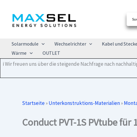
Zum
Inhalt
springen
Solarmodule
Wechselrichter
Kabel und Steck
Wärme
OUTLET
ℹ️ Wir freuen uns über die steigende Nachfrage nach nachhal
Startseite
»
Unterkonstruktions-Materialien
»
Monta
Conduct PVT-1S PVtube für 1