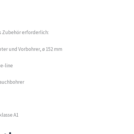
es Zubehör erforderlich:
pter und Vorbohrer, ø 152 mm
e-line
lauchbohrer
klasse A1