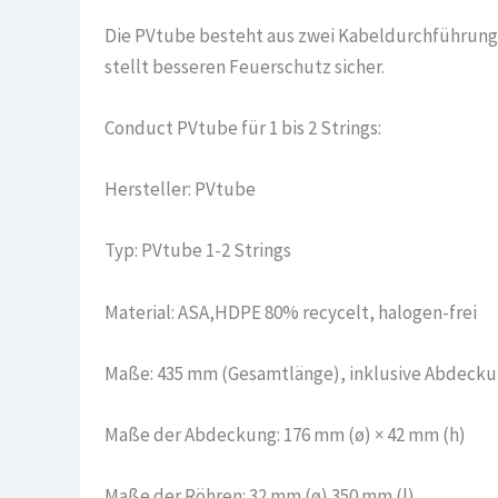
Die PVtube besteht aus zwei Kabeldurchführunge
stellt besseren Feuerschutz sicher.
Conduct PVtube für 1 bis 2 Strings:
Hersteller: PVtube
Typ: PVtube 1-2 Strings
Material: ASA,HDPE 80% recycelt, halogen-frei
Maße: 435 mm (Gesamtlänge), inklusive Abdeck
Maße der Abdeckung: 176 mm (ø) × 42 mm (h)
Maße der Röhren: 32 mm (ø) 350 mm (l)