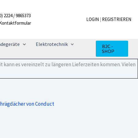
PVtube
für
0) 2224 / 9865373
1
LOGIN
|
REGISTRIEREN
Kontaktformular
bis
2
Stränge
Menge
adegeräte
Elektrotechnik
B2C -
SHOP
t kann es vereinzelt zu längeren Lieferzeiten kommen. Vielen
chrägdächer von Conduct