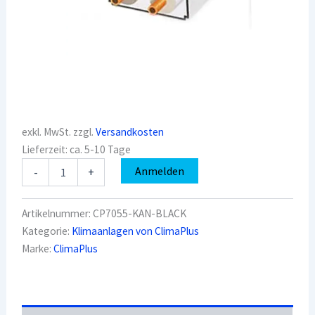
exkl. MwSt.
zzgl.
Versandkosten
Lieferzeit:
ca. 5-10 Tage
ClimaPlus
Anmelden
-
+
CP7055-
KAN
Schwarz
Artikelnummer:
CP7055-KAN-BLACK
Montagekanal
Kategorie:
Klimaanlagen von ClimaPlus
70x55mm
Marke:
ClimaPlus
Länge
2
Meter
Menge