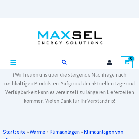
Schwarz
Montagekanal
70x55mm
Zum
Länge
Inhalt
2
Meter
springen
Menge
Suchen
ℹ️ Wir freuen uns über die steigende Nachfrage nach
nachhaltigen Produkten. Aufgrund der aktuellen Lage und
Verfügbarkeit kann es vereinzelt zu längeren Lieferzeiten
kommen. Vielen Dank für Ihr Verständnis!
Startseite
»
Wärme
»
Klimaanlagen
»
Klimaanlagen von