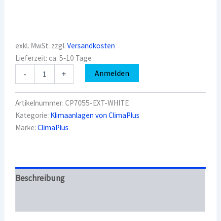
exkl. MwSt.
zzgl.
Versandkosten
Lieferzeit:
ca. 5-10 Tage
ClimaPlus
Anmelden
-
+
CP7055-
EXT
Externer
Artikelnummer:
CP7055-EXT-WHITE
Eckbogen
Kategorie:
Klimaanlagen von ClimaPlus
Weiß
Marke:
ClimaPlus
Menge
Beschreibung
Überblick