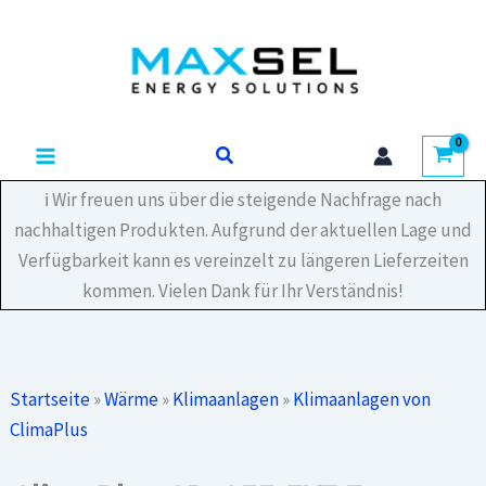
Zum
Externer
Inhalt
Eckbogen
Weiß
springen
Menge
Suchen
ℹ️ Wir freuen uns über die steigende Nachfrage nach
nachhaltigen Produkten. Aufgrund der aktuellen Lage und
Verfügbarkeit kann es vereinzelt zu längeren Lieferzeiten
kommen. Vielen Dank für Ihr Verständnis!
Startseite
»
Wärme
»
Klimaanlagen
»
Klimaanlagen von
ClimaPlus