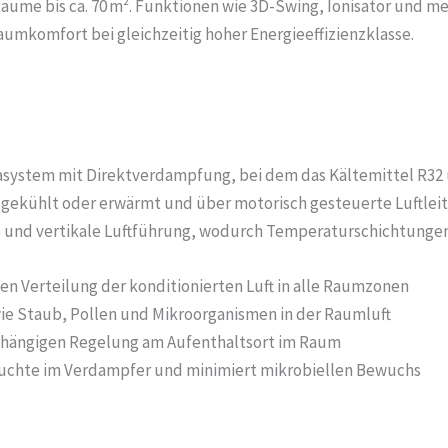
Räume bis ca. 70 m². Funktionen wie 3D-Swing, Ionisator und 
umkomfort bei gleichzeitig hoher Energieeffizienzklasse.
masystem mit Direktverdampfung, bei dem das Kältemittel R32 
 gekühlt oder erwärmt und über motorisch gesteuerte Luftleit
le und vertikale Luftführung, wodurch Temperaturschichtunge
n Verteilung der konditionierten Luft in alle Raumzonen
wie Staub, Pollen und Mikroorganismen in der Raumluft
hängigen Regelung am Aufenthaltsort im Raum
euchte im Verdampfer und minimiert mikrobiellen Bewuchs