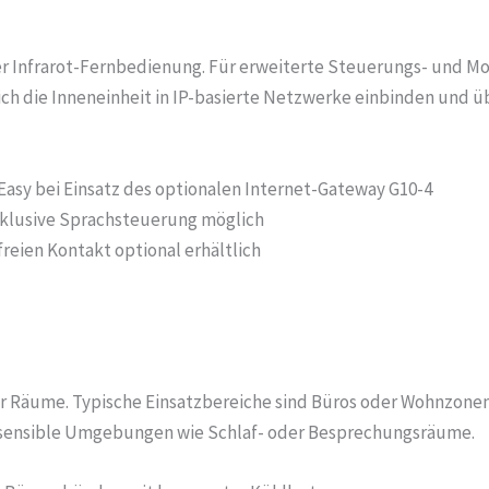
er Infrarot-Fernbedienung. Für erweiterte Steuerungs- und Mo
sich die Inneneinheit in IP-basierte Netzwerke einbinden un
y bei Einsatz des optionalen Internet-Gateway G10-4
klusive Sprachsteuerung möglich
eien Kontakt optional erhältlich
er Räume. Typische Einsatzbereiche sind Büros oder Wohnzonen 
challsensible Umgebungen wie Schlaf- oder Besprechungsräume.