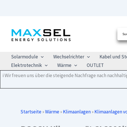
Zum
Inhalt
springen
Solarmodule
Wechselrichter
Kabel und St
Elektrotechnik
Wärme
OUTLET
ℹ️ Wir freuen uns über die steigende Nachfrage nach nachhal
Startseite
»
Wärme
»
Klimaanlagen
»
Klimaanlagen 