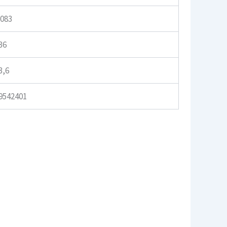
.083
36
3,6
9542401