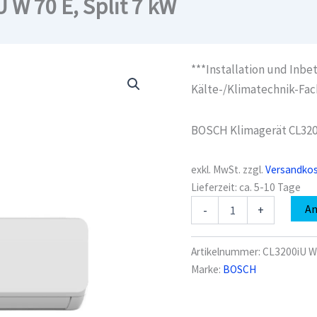
W 70 E, Split 7 kW
***Installation und Inbe
Kälte-/Klimatechnik-Fac
BOSCH Klimagerät CL3200
exkl. MwSt.
zzgl.
Versandko
Lieferzeit:
ca. 5-10 Tage
BOSCH
A
-
+
Klimagerät
CL3200iU
W
Artikelnummer:
CL3200iU W
70
Marke:
BOSCH
E,
Split
7
kW