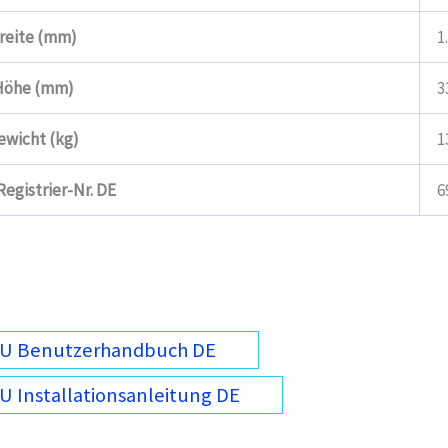
reite (mm)
1
Höhe (mm)
3
ewicht (kg)
1
egistrier-Nr. DE
6
iU Benutzerhandbuch DE
U Installationsanleitung DE