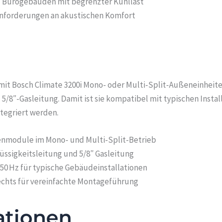
d Bürogebäuden mit begrenzter Kühllast
nforderungen an akustischen Komfort
n mit Bosch Climate 3200i Mono- oder Multi-Split-Außeneinheite
 5/8″-Gasleitung. Damit ist sie kompatibel mit typischen Inst
tegriert werden.
ßenmodule im Mono- und Multi-Split-Betrieb
lüssigkeitsleitung und 5/8″ Gasleitung
50 Hz für typische Gebäudeinstallationen
rechts für vereinfachte Montageführung
ationen