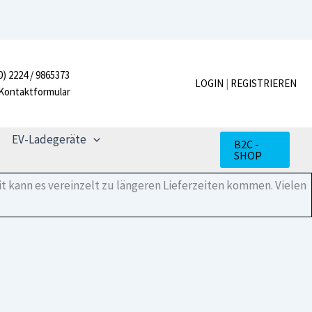
W
70
E,
Split
7
0) 2224 / 9865373
kW
LOGIN
|
REGISTRIEREN
Kontaktformular
Menge
EV-Ladegeräte
B2C -
SHOP
t kann es vereinzelt zu längeren Lieferzeiten kommen. Vielen