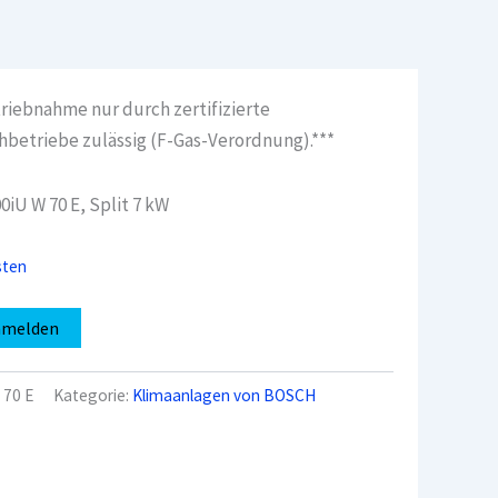
triebnahme nur durch zertifizierte
hbetriebe zulässig (F-Gas-Verordnung).***
iU W 70 E, Split 7 kW
sten
nmelden
 70 E
Kategorie:
Klimaanlagen von BOSCH