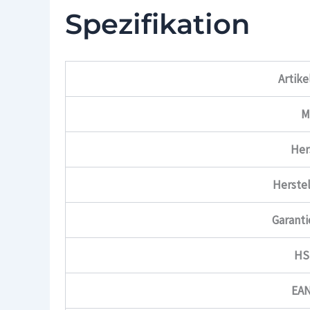
Spezifikation
Artik
M
Her
Herste
Garanti
HS
EA