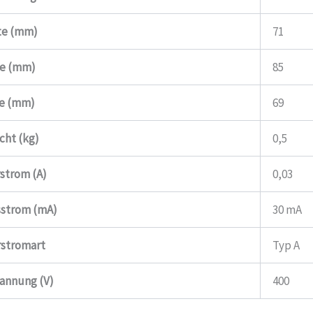
te (mm)
71
e (mm)
85
fe (mm)
69
cht (kg)
0,5
strom (A)
0,03
sstrom (mA)
30 mA
rstromart
Typ A
annung (V)
400