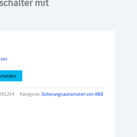
chalter mit
sten
nmelden
0R1254
Kategorie:
Sicherungsautomaten von ABB