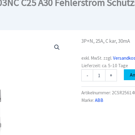
NC C25 A30 Fehlerstrom Schutzs
3P+N, 25A, C kar, 30mA
exkl. MwSt.
zzgl.
Versandko
Lieferzeit:
ca. 5-10 Tage
ABB
A
-
+
2CSR256140R1254
DS203NC
C25
Artikelnummer:
2CSR25614
A30
Marke:
ABB
Fehlerstrom
Schutzschalter
mit
Überstromschutz
Menge