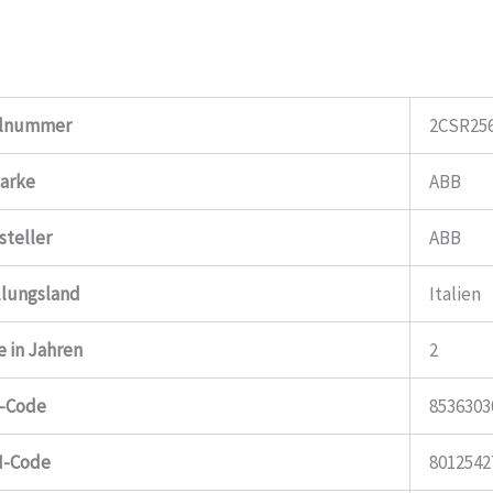
elnummer
2CSR25
arke
ABB
steller
ABB
llungsland
Italien
e in Jahren
2
-Code
8536303
N-Code
8012542