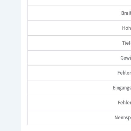
Brei
Höh
Tie
Gewi
Fehler
Eingang
Fehle
Nennsp