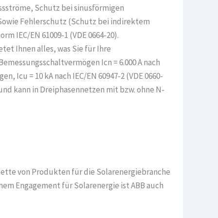
ssströme, Schutz bei sinusförmigen
Sowie Fehlerschutz (Schutz bei indirektem
norm IEC/EN 61009-1 (VDE 0664-20).
t Ihnen alles, was Sie für Ihre
 Bemessungsschaltvermögen Icn = 6.000 A nach
n, Icu = 10 kA nach IEC/EN 60947-2 (VDE 0660-
 und kann in Dreiphasennetzen mit bzw. ohne N-
lette von Produkten für die Solarenergiebranche
nem Engagement für Solarenergie ist ABB auch