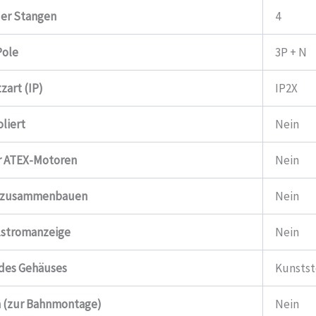
der Stangen
4
Pole
3P + N
zart (IP)
IP2X
oliert
Nein
r ATEX-Motoren
Nein
e zusammenbauen
Nein
alstromanzeige
Nein
 des Gehäuses
Kunstst
n (zur Bahnmontage)
Nein