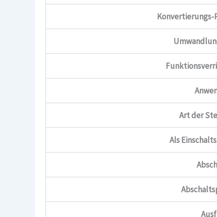
Konvertierungs-P
Umwandlung 
Funktionsverr
Anwen
Art der S
Als Einschalt
Absch
Abschalts
Aus