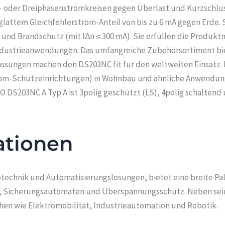
en- oder Dreiphasenstromkreisen gegen Überlast und Kurzschlu
attem Gleichfehlerstrom-Anteil von bis zu 6 mA gegen Erde. 
 und Brandschutz (mit I∆n ≤ 300 mA). Sie erfüllen die Produkt
dustrieanwendungen. Das umfangreiche Zubehörsortiment biete
lassungen machen den DS203NC fit für den weltweiten Einsatz.
rom-Schutzeinrichtungen) in Wohnbau und ähnliche Anwendunge
O DS203NC A Typ A ist 3polig geschützt (LS), 4polig schaltend
ationen
otechnik und Automatisierungslösungen, bietet eine breite Pa
en, Sicherungsautomaten und Überspannungsschutz. Neben sei
chen wie Elektromobilität, Industrieautomation und Robotik.