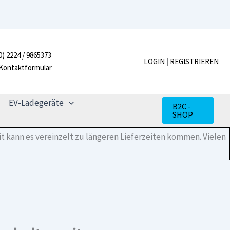
C25
A30
Fehlerstrom
Schutzschalter
mit
0) 2224 / 9865373
Überstromschutz
LOGIN
|
REGISTRIEREN
Kontaktformular
Menge
EV-Ladegeräte
B2C -
SHOP
t kann es vereinzelt zu längeren Lieferzeiten kommen. Vielen