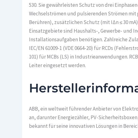
530. Sie gewährleisten Schutz von drei Einphas
Wechselströmen und pulsierenden Strömen mit gl
Berühren), zusätzlichen Schutz (mit IΔn ≤ 30 mA)
Einsatzgebiete sind Haushalts-, Gewerbe- und In
Installationsaufgaben benötigen. Zahlreiche Zu
IEC/EN 61009-1 (VDE 0664-20) für RCDs (Fehlerst
101) für MCBs (LS) in Industrieanwendungen. RCB
Leiter eingesetzt werden.
Herstellerinform
ABB, ein weltweit führender Anbieter von Elektr
an, darunter Energiezähler, PV-Sicherheitsbox
bekannt für seine innovativen Lösungen in Berei