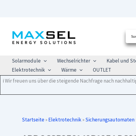
Zum
Inhalt
springen
Solarmodule
Wechselrichter
Kabel und St
Elektrotechnik
Wärme
OUTLET
ℹ️ Wir freuen uns über die steigende Nachfrage nach nachhal
Startseite
»
Elektrotechnik
»
Sicherungsautomaten