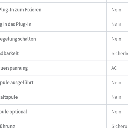
lug-In zum Fixieren
Nein
in das Plug-In
Nein
iegelung schalten
Nein
dbarkeit
Sicherh
teuerspannung
AC
spule ausgeführt
Nein
altspule
Nein
pule optional
Nein
führung
Sicher