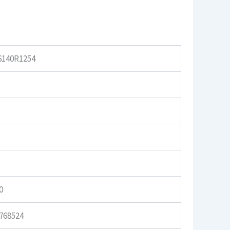
6140R1254
0
768524