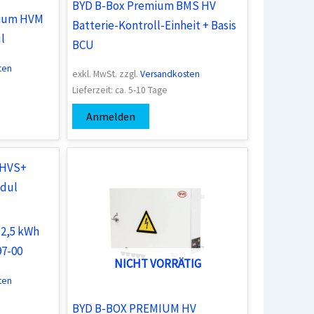
BYD B-Box Premium BMS HV
mium HVM
Batterie-Kontroll-Einheit + Basis
l
BCU
ten
exkl. MwSt.
zzgl.
Versandkosten
Lieferzeit:
ca. 5-10 Tage
Anmelden
 2,5 kWh
97-00
NICHT VORRÄTIG
ten
BYD B-BOX PREMIUM HV