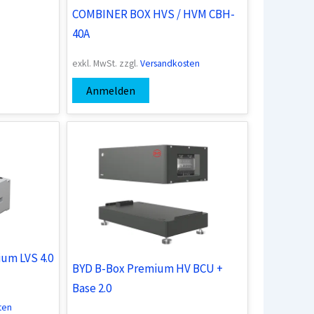
COMBINER BOX HVS / HVM CBH-
40A
exkl. MwSt.
zzgl.
Versandkosten
Anmelden
um LVS 4.0
BYD B-Box Premium HV BCU +
Base 2.0
ten