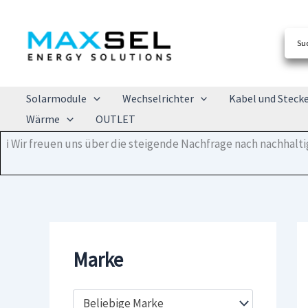
Zum
Inhalt
springen
Solarmodule
Wechselrichter
Kabel und Steck
Wärme
OUTLET
ℹ️ Wir freuen uns über die steigende Nachfrage nach nachhal
Marke
Beliebige Marke