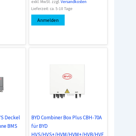
exkl. MwSt.
zzgl.
Versandkosten
Lieferzeit:
ca. 5-10 Tage
Anmelden
S Deckel
BYD Combiner Box Plus CBH-70A
hne BMS
für BYD
HVS/HVS+/HVM/HVM+/HVB/HVE